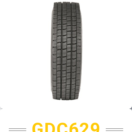
PARTENERI
DE CE GITI
DESPRE NOI
CONTACT
CERERE DE GARANTIE
MONITORIZARE
GDC629