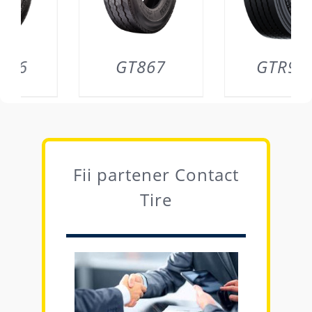
GT867
GTR956
DETAILS
DETAILS
Fii partener Contact
Tire