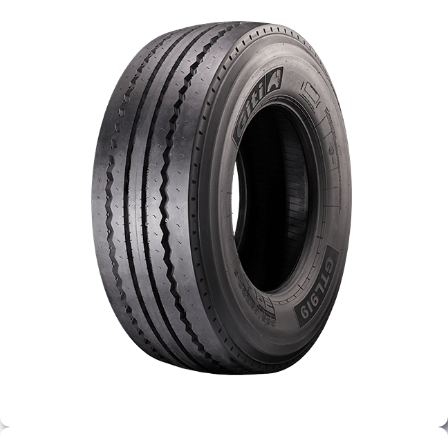
PARTENERI
DE CE GITI
DESPRE NOI
CONTACT
CERERE DE GARANTIE
MONITORIZARE