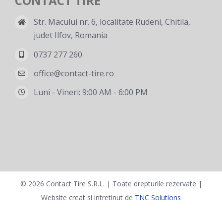
CONTACT TIRE
Str. Macului nr. 6, localitate Rudeni, Chitila,
judet Ilfov, Romania
0737 277 260
office@contact-tire.ro
Luni - Vineri: 9:00 AM - 6:00 PM
©
2026 Contact Tire S.R.L. | Toate drepturile rezervate |
Website creat si intretinut de
TNC Solutions