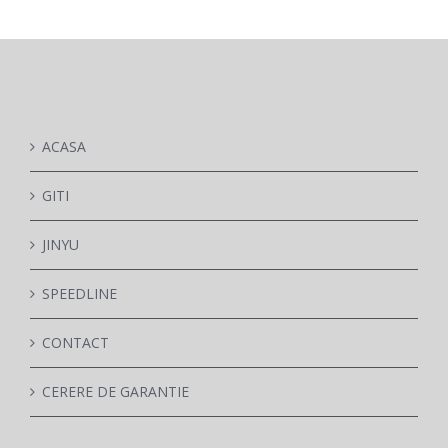
PARTENERI
DE CE GITI
ACASA
DESPRE NOI
GITI
JINYU
CONTACT
SPEEDLINE
CERERE DE GARANTIE
CONTACT
CERERE DE GARANTIE
MONITORIZARE