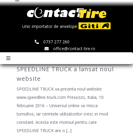
Toggle
Skip
Navigation
to
Comenzi
content
Unic importator de anvelope
Search
0737 277 260
for:
office@contact-tire.ro
Toggle
Navigation
SPEEDLINE TRUCK a lansat noul
HOME
website
SPEEDLINE TRUCK va prezinta noul website:
ANVELOPE GITI
www.speedline-truck.com Presezzo, Italia, 10
februarie 2016 – Universul online se misca
ANVELOPE JINYU
tumultos, iar cerintele utilizatorilor cresc in mod
constant. Acesta este motivul pentru care
SPEEDLINE TRUCK are o
[...]
JANTE SPEEDLINE