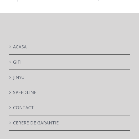
PARTENERI
DE CE GITI
ACASA
DESPRE NOI
GITI
JINYU
CONTACT
SPEEDLINE
CERERE DE GARANTIE
CONTACT
MONITORIZARE
CERERE DE GARANTIE