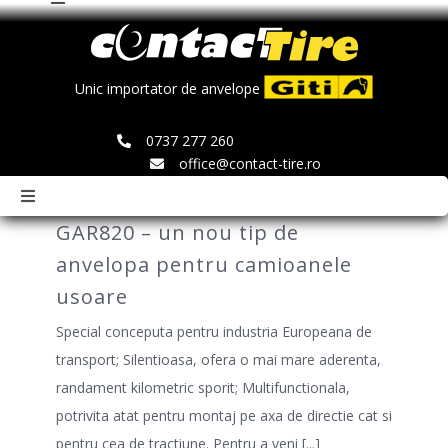
Toggle
Skip
Navigation
to
Comenzi
content
Unic importator de anvelope
Search
0737 277 260
for:
office@contact-tire.ro
Toggle
Navigation
GAR820 – un nou tip de
HOME
anvelopa pentru camioanele
usoare
ANVELOPE GITI
Special conceputa pentru industria Europeana de
transport; Silentioasa, ofera o mai mare aderenta,
ANVELOPE JINYU
randament kilometric sporit; Multifunctionala,
potrivita atat pentru montaj pe axa de directie cat si
pentru cea de tractiune. Pentru a veni
[...]
JANTE SPEEDLINE