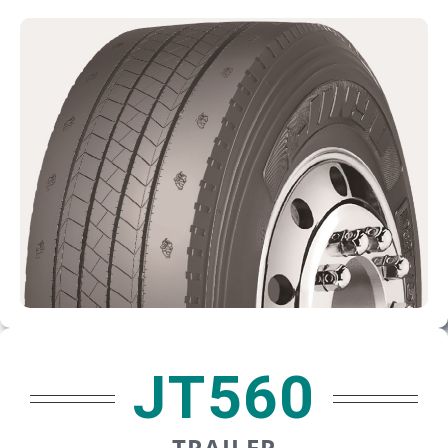
PARTENERI
DE CE GITI
DESPRE NOI
CONTACT
CERERE DE GARANTIE
JT560
MONITORIZARE
TRAILER