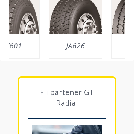
JA626
JA665
DETAILS
DETAILS
Fii partener GT
Radial