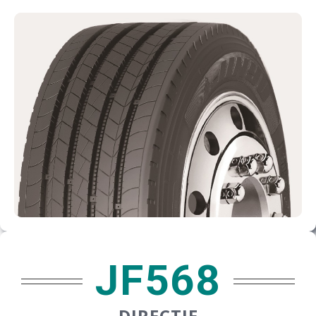
PARTENERI
DE CE GITI
DESPRE NOI
CONTACT
CERERE DE GARANTIE
JF568
MONITORIZARE
DIRECTIE