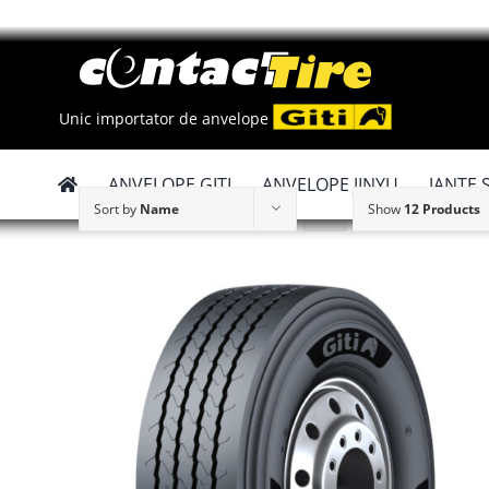
Skip
to
content
Unic importator de anvelope
ANVELOPE GITI
ANVELOPE JINYU
JANTE 
Sort by
Name
Show
12 Products