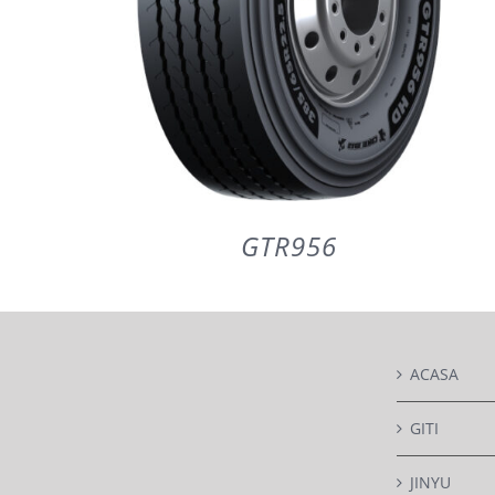
GTR956
ACASA
DETAILS
GITI
JINYU