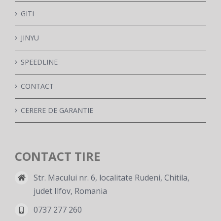
GITI
PARTENERI
JINYU
SPEEDLINE
DE CE GITI
CONTACT
DESPRE NOI
CERERE DE GARANTIE
CONTACT
CONTACT TIRE
CERERE DE GARANTIE
Str. Macului nr. 6, localitate Rudeni, Chitila,
judet Ilfov, Romania
MONITORIZARE
0737 277 260