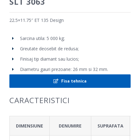
SLT 3063
22.5×11.75″ ET 135 Design
Sarcina utila: 5 000 kg;
Greutate deosebit de redusa;
Finisaj tip diamant sau lucios
;
Diametru gauri prezoane: 26 mm si 32 mm.
Fisa tehnica
CARACTERISTICI
DIMENSIUNE
DENUMIRE
SUPRAFATA
D