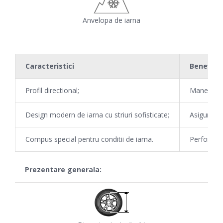
Anvelopa de iarna
Caracteristici
Beneficii
Profil directional;
Manevrare
Design modern de iarna cu striuri sofisticate;
Asigura un
Compus special pentru conditii de iarna.
Performan
Prezentare generala: