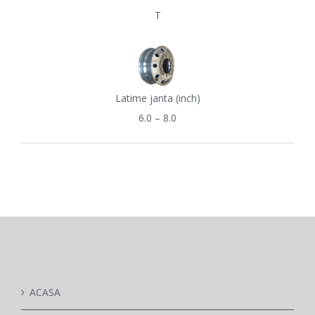
T
Latime janta (inch)
6.0 – 8.0
ACASA