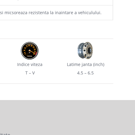
 micsoreaza rezistenta la inaintare a vehiculului.
Indice viteza
Latime janta (inch)
T – V
4.5 – 6.5