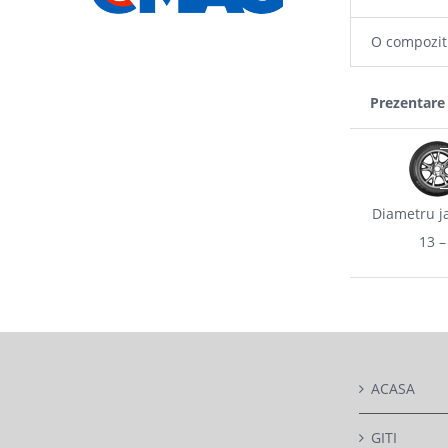
O compoziti
Prezentare
Diametru ja
13 –
ACASA
GITI