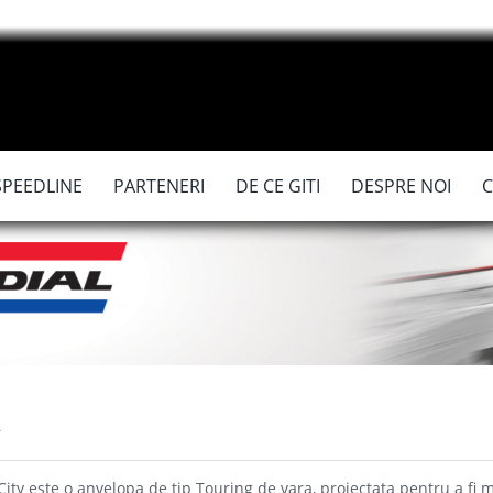
SPEEDLINE
PARTENERI
DE CE GITI
DESPRE NOI
y
City este o anvelopa de tip Touring de vara, proiectata pentru a fi