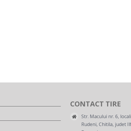
CONTACT TIRE
Str. Macului nr. 6, local
Rudeni, Chitila, judet Il