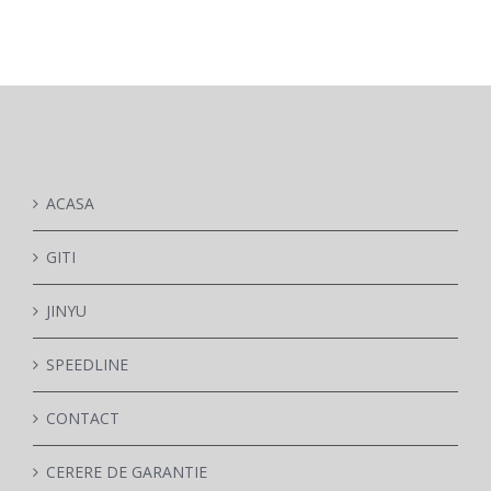
PARTENERI
V-02
DE CE GITI
ACASA
DESPRE NOI
GITI
CONTACT
JINYU
CERERE DE GARANTIE
SPEEDLINE
CONTACT
MONITORIZARE
CERERE DE GARANTIE