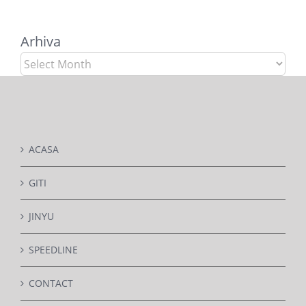
Arhiva
Arhiva
ACASA
GITI
JINYU
SPEEDLINE
CONTACT