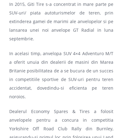
In 2015, Giti Tire s-a concentrat in mare parte pe
SUV-uri/ piata autoturismelor de teren, prin
PARTENERI
extinderea gamei de marimi ale anvelopelor si pe
lansarea unei noi anvelope GT Radial in luna
septembrie.
DE CE GITI
In acelasi timp, anvelopa SUV 4×4 Adventuro M/T
DESPRE NOI
a oferit unuia din dealerii de masini din Marea
Britanie posibilitatea de a se bucura de un succes
in competitiile sportive de SUV-uri pentru teren
CONTACT
accidentat, dovedindu-si eficienta pe teren
noroios.
CERERE DE GARANTIE
Dealerul Economy Spares & Tires a folosit
anvelopele pentru a concura in competitia
MONITORIZARE
Yorkshire Off Road Club Rally din Burnley,
asigurandu-si primul loc prin folosirea unui Land