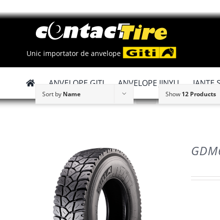
Skip
to
content
Unic importator de anvelope
ANVELOPE GITI
ANVELOPE JINYU
JANTE 
Sort by
Name
Show
12 Products
GDM