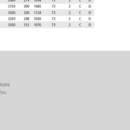
litate
fov,