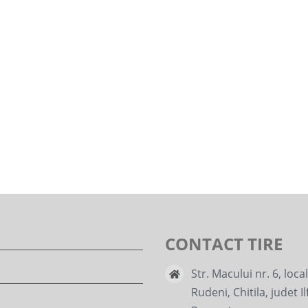
CONTACT TIRE
Str. Macului nr. 6, loca
Rudeni, Chitila, judet Il