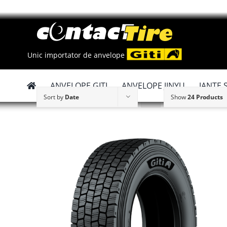
Skip
to
content
Unic importator de anvelope
ANVELOPE GITI
ANVELOPE JINYU
JANTE 
Sort by
Date
Show
24 Products