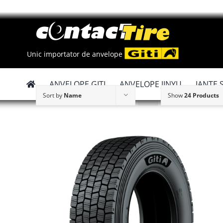
Skip
to
content
Unic importator de anvelope
ANVELOPE GITI
ANVELOPE JINYU
JANTE 
Sort by
Name
Show
24 Products