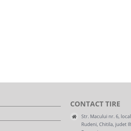
CONTACT TIRE
Str. Macului nr. 6, loca
Rudeni, Chitila, judet Il