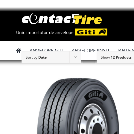
Skip
to
content
Unic importator de anvelope
ANVELOPE GITI
ANVELOPE JINYU
JANTE 
Sort by
Date
Show
12 Products