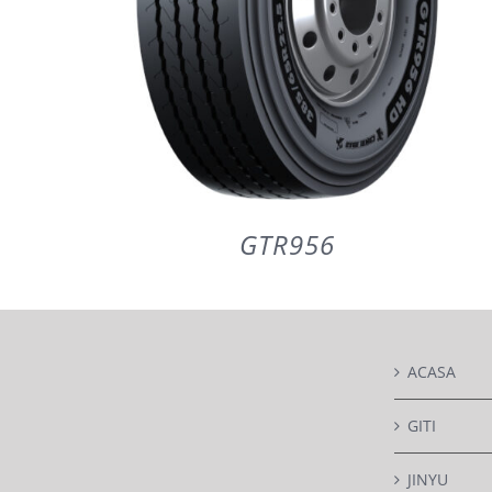
GTR956
ACASA
DETAILS
GITI
JINYU