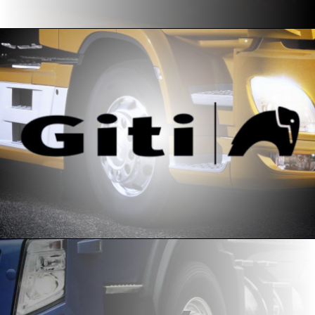
PARTENERI
DE CE GITI
DESPRE NOI
CONTACT
CERERE DE GARANTIE
MONITORIZARE