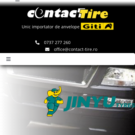
Toggle
Skip
Navigation
to
Comenzi
content
Unic importator de anvelope
Search
0737 277 260
for:
office@contact-tire.ro
Toggle
Navigation
HOME
ANVELOPE GITI
ANVELOPE JINYU
JANTE SPEEDLINE