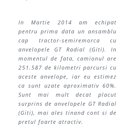
In Martie 2014 am echipat
Compania foloseste anvelopele
Initial am fost rezervat, tinand
pentru prima data un ansamblu
GT Radial (Giti) pentru
cont de conditiile foarte dure in
cap tractor-semiremorca cu
camioanele proprii din 2013. In
care ne desfasuram activitatea.
anvelopele GT Radial (Giti). In
toata aceasta perioada am
Timpul a dovedit insa contrariul,
momentul de fata, camionul are
obtinut reduceri semnificative a
iar de atunci flota noastra a
251.587 de kilometri parcursi cu
costurilor pe kilometru, avand in
ramas fidela brand-ului.
aceste anvelope, iar eu estimez
vedere ca uzura anvelopelor
ca sunt uzate aproximativ 60%.
inseamna 10-15% din costurile
Botita Nicolae • Manager Flota
Sunt mai mult decat placut
de transport. Principalele motive
Pascon Constructii Civile si
surprins de anvelopele GT Radial
pentru rezultatele foarte bune
(Giti), mai ales tinand cont si de
pe care le-am obtinut cu GT
Industriale
pretul foarte atractiv.
Radial (Giti), au fost respectarea
recomandarilor si indicatiilor