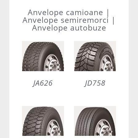
Anvelope camioane |
Anvelope semiremorci |
Anvelope autobuze
JA626
JD758
DETAILS
DETAILS