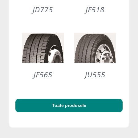
JD775
JF518
DETAILS
DETAILS
JF565
JU555
DETAILS
DETAILS
Toate produsele