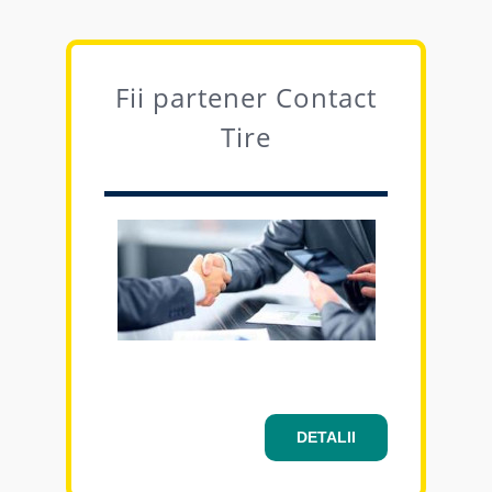
voi fi multumit de GT Radial
(Giti), intreaga flota va fi
echipata cu acest tip de
Fii partener Contact
anvelope, datorita raportului
Tire
pret-calitate corespunzator.
Florin Tomuta • Director General
Tomiflex Logistic
DETALII